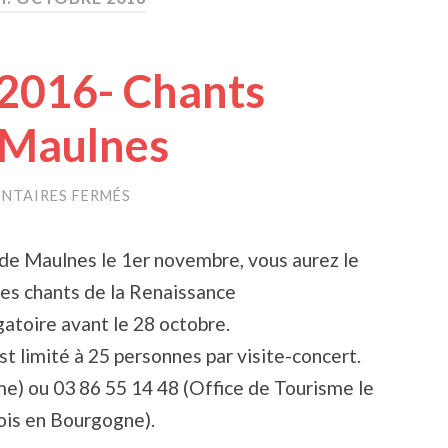
2016- Chants
 Maulnes
NTAIRES FERMÉS
SUR
1ER
NOVEMBRE
2016-
 de Maulnes le 1er novembre, vous aurez le
CHANTS
RENAISSANCE
des chants de la Renaissance
À
MAULNES
atoire avant le 28 octobre.
st limité à 25 personnes par visite-concert.
me) ou 03 86 55 14 48 (Office de Tourisme le
ois en Bourgogne).