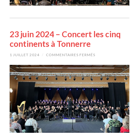
23 juin 2024 – Concert les cinq
continents à Tonnerre
1 JUILLET 2024
/
COMMENTAIRES FERMÉS
SUR
23
JUIN
2024
–
CONCERT
LES
CINQ
CONTINENTS
À
TONNERRE