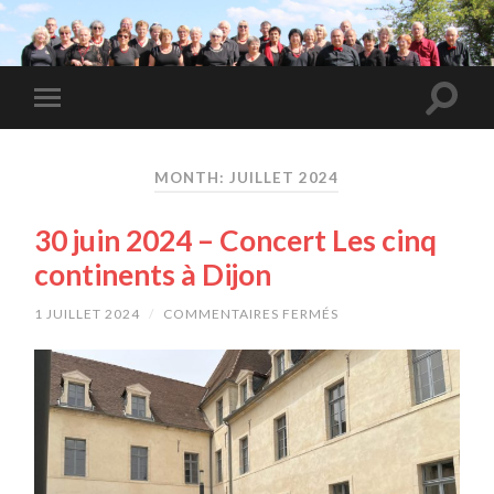
MONTH: JUILLET 2024
30 juin 2024 – Concert Les cinq
continents à Dijon
1 JUILLET 2024
/
COMMENTAIRES FERMÉS
SUR
30
JUIN
2024
–
CONCERT
LES
CINQ
CONTINENTS
À
DIJON