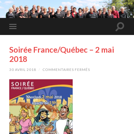
Soirée France/Québec – 2 mai
2018
30 AVRIL 2018
/
COMMENTAIRES FERMÉS
SUR
SOIRÉE
FRANCE/QUÉBEC
–
2
MAI
2018