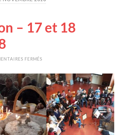
on – 17 et 18
8
ENTAIRES FERMÉS
SUR
WE
DE
RÉPÉTITION
–
17
ET
18
NOVEMBRE
2018