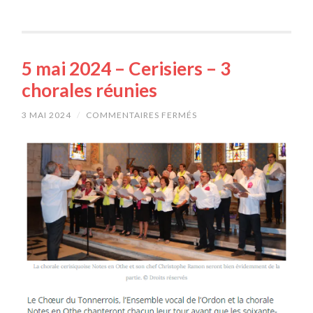
5 mai 2024 – Cerisiers – 3
chorales réunies
3 MAI 2024
/
COMMENTAIRES FERMÉS
SUR
5
MAI
2024
–
CERISIERS
–
3
CHORALES
RÉUNIES