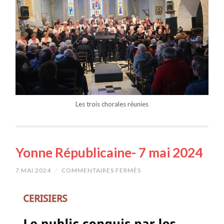
Les trois chorales réunies
Yonne Républicaine- 7 mai 2024
7 MAI 2024
/
COMMENTAIRES FERMÉS
SUR
YONNE
RÉPUBLICAINE-
7
MAI
2024