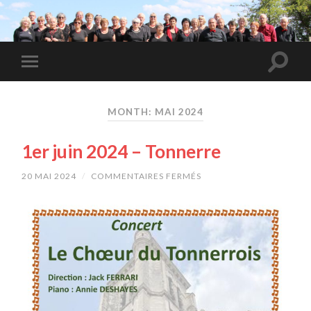
MONTH: MAI 2024
1er juin 2024 – Tonnerre
20 MAI 2024
/
COMMENTAIRES FERMÉS
SUR
1ER
JUIN
2024
–
TONNERRE