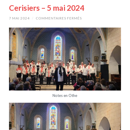
Cerisiers – 5 mai 2024
7 MAI 2024
/
COMMENTAIRES FERMÉS
SUR
CERISIERS
–
5
MAI
2024
Notes en Othe