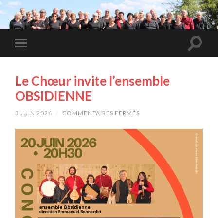
Le Chœur invite l’ensemble
OBSIDIENNE
3 JUIN 2026
/
COMMENTAIRES FERMÉS
SUR
LE
CHŒUR
INVITE
L’ENSEMBLE
OBSIDIENNE