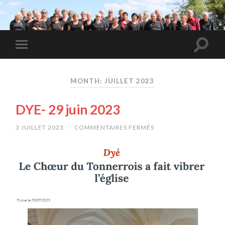
MONTH: JUILLET 2023
DYE- 29 juin 2023
3 JUILLET 2023
/
COMMENTAIRES FERMÉS
SUR
DYE-
29
JUIN
2023