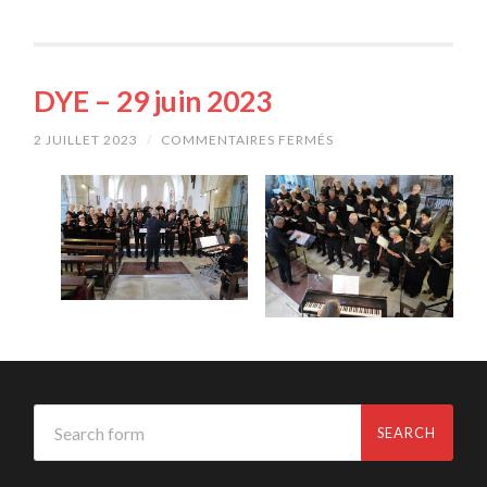
DYE – 29 juin 2023
2 JUILLET 2023
/
COMMENTAIRES FERMÉS
SUR
DYE
–
29
JUIN
2023