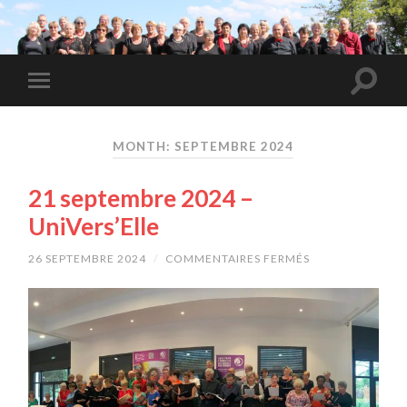
MONTH: SEPTEMBRE 2024
21 septembre 2024 –
UniVers’Elle
26 SEPTEMBRE 2024
/
COMMENTAIRES FERMÉS
SUR
21
SEPTEMBRE
2024
–
UNIVERS’ELLE