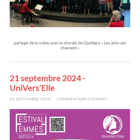
partage de la scène avec la chorale de Quétigny « Les amis qui
chantent »
21 septembre 2024 -
UniVers’Elle
26 SEPTEMBRE 2024
/
COMMENTAIRES FERMÉS
SUR
21
SEPTEMBRE
2024
-
UNIVERS’ELLE