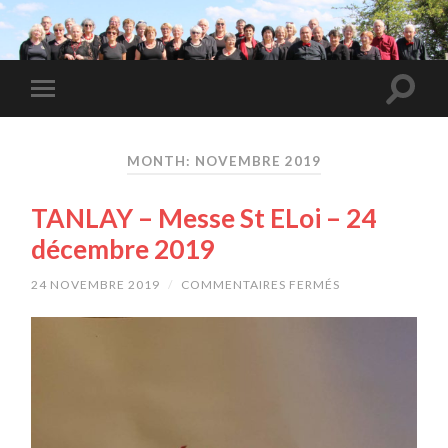
MONTH: NOVEMBRE 2019
TANLAY – Messe St ELoi – 24
décembre 2019
24 NOVEMBRE 2019
/
COMMENTAIRES FERMÉS
SUR
TANLAY
–
MESSE
ST
ELOI
–
24
DÉCEMBRE
2019