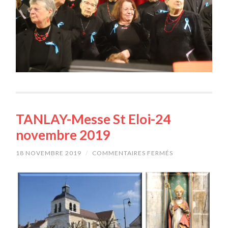
TANLAY-Messe St Eloi-24
novembre 2019
18 NOVEMBRE 2019
/
COMMENTAIRES FERMÉS
SUR
TANLAY-
MESSE
ST
ELOI-
24
NOVEMBRE
2019