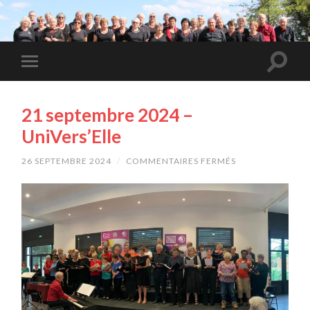
21 septembre 2024 –
UniVers’Elle
26 SEPTEMBRE 2024
/
COMMENTAIRES FERMÉS
SUR
21
SEPTEMBRE
2024
–
UNIVERS’ELLE