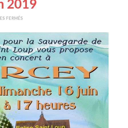
n 2019
ES FERMÉS
SUR
PERCEY-
16
JUIN
2019