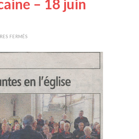
aine – 18 juin
RES FERMÉS
SUR
YONNE
RÉPUBLICAINE
–
18
JUIN
2019